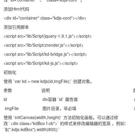
添加Html代码
<div id="container" class="kdjs-cont"></div>
添加引用脚本
<script src="lib/Script/jquery-1.9.1.js"></script>
<script src="lib/Script/zrender.js"></script>
<script src="lib/Script/kd-bridge.js"></script>
<script src="lib/Script/kd-js.js"></script>
初始化
使用 `var kd = new kdjs(id,imgFile);` 创建对象。
参数
说明
id
div容器 `id` 属性值
s
imgFile
图片目录，非必填
使用 `initCanvas(width,height)` 方法初始化画板。可以通过修
改 `<div class="kdBox f-cb">` 的样式来修改编辑器的宽高 ，例如：
`$(".kdjs-kdBox").width(800);`