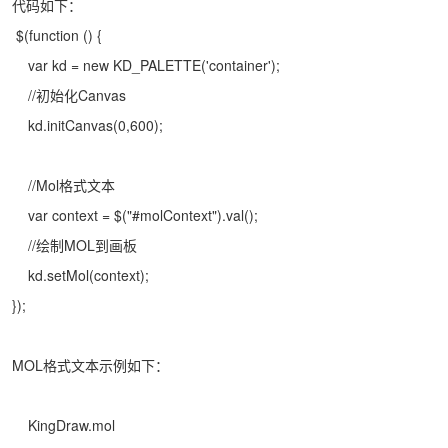
代码如下：
$(function () {
var kd = new KD_PALETTE('container');
//初始化Canvas
kd.initCanvas(0,600);
//Mol格式文本
var context = $("#molContext").val();
//绘制MOL到画板
kd.setMol(context);
});
MOL格式文本示例如下：
KingDraw.mol