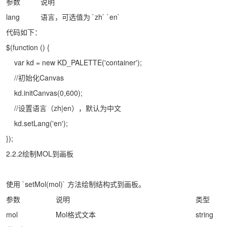
参数
说明
lang
语言，可选值为 `zh` `en`
代码如下：
$(function () {
var kd = new KD_PALETTE('container');
//初始化Canvas
kd.initCanvas(0,600);
//设置语言（zh|en），默认为中文
kd.setLang('en');
});
2.2.2绘制MOL到画板
使用 `setMol(mol)` 方法绘制结构式到画板。
参数
说明
类型
mol
Mol格式文本
string