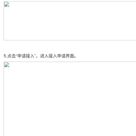
5.点击“申请接入”，进入接入申请界面。